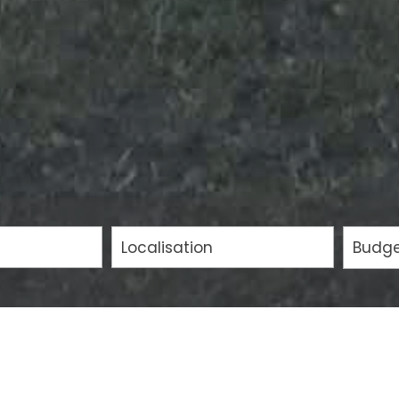
5KM
10KM
25KM
NOTRE SÉLECTION DE
COUPS DE CŒUR