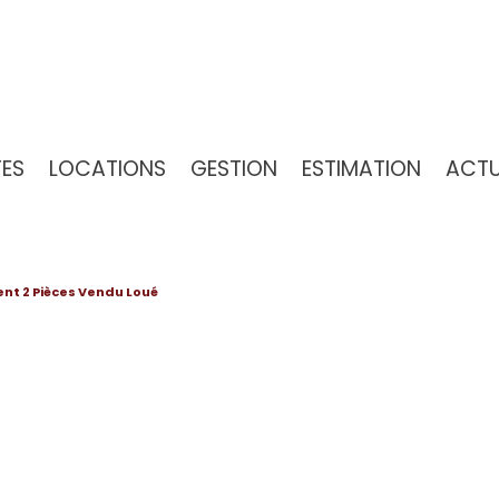
TES
LOCATIONS
GESTION
ESTIMATION
ACT
 / VILLAS
TEMENTS
ment 2 Pièces Vendu Loué
RAINS
TRES
 VENDUS