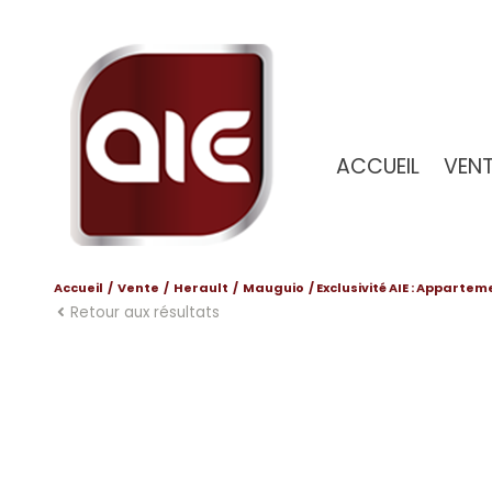
ACCUEIL
VEN
MAISONS
APPAR
Accueil
Vente
Herault
Mauguio
Exclusivité AIE : Apparte
Retour aux résultats
TER
AU
BIENS