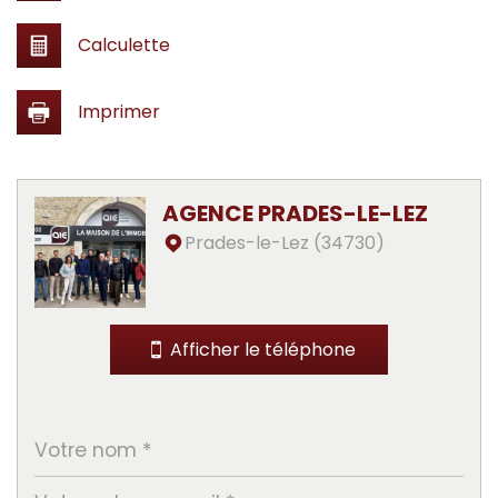
Calculette
Imprimer
Leaflet
|
©
Jawg
Maps
|
© OpenStreetMap
AGENCE PRADES-LE-LEZ
Collège
Prades-le-Lez (34730)
Lycée
Mairie
Afficher le téléphone
statistiques
Nombre d'habitants
5 319
Propriétaires (vs. locataires)
68,68 %
Taxe habitation
18,65 %