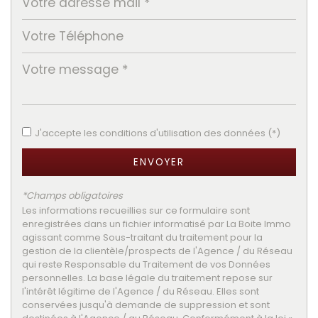
Taxe foncière
21,57 %
Habitants de moins de 25 ans
31,76 %
Habitants de 25 à 55 ans
38,02 %
Habitants de plus de 55 ans
30,22 %
Nombre d'enfants par famille
1,02
J'accepte les conditions d'utilisation des données (*)
Familles sans enfant
40,65 %
Familles avec 1 ou 2 enfants
51,86 %
ENVOYER
Maisons
81,88 %
*Champs obligatoires
Appartements
18,12 %
Les informations recueillies sur ce formulaire sont
enregistrées dans un fichier informatisé par La Boite Immo
Familles avec 3 enfants
6,53 %
agissant comme Sous-traitant du traitement pour la
gestion de la clientèle/prospects de l'Agence / du Réseau
qui reste Responsable du Traitement de vos Données
personnelles. La base légale du traitement repose sur
l'intérêt légitime de l'Agence / du Réseau. Elles sont
conservées jusqu'à demande de suppression et sont