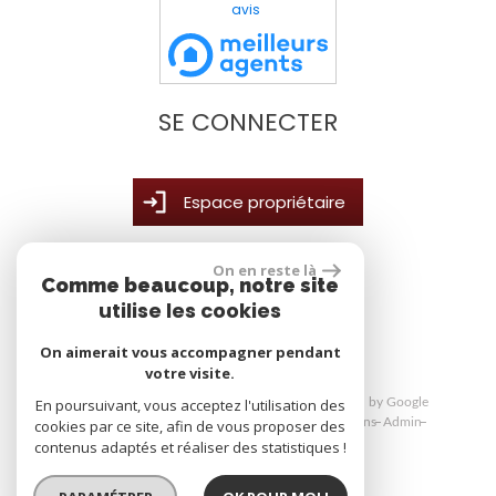
avis
SE CONNECTER
Espace propriétaire
On en reste là
Comme beaucoup, notre site
site réalisé par
utilise les cookies
On aimerait vous accompagner pendant
votre visite.
En poursuivant, vous acceptez l'utilisation des
© 2026 | Tous droits réservés | Traduction powered by Google
Plan du site
Mentions légales
Nos honoraires
Liens
Admin
cookies par ce site, afin de vous proposer des
Toutes nos annonces
Politique RGPD
contenus adaptés et réaliser des statistiques !