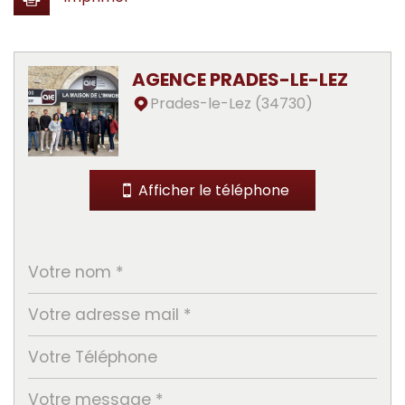
Leaflet
|
©
Jawg
Maps
|
© OpenStreetMap
AGENCE PRADES-LE-LEZ
École maternelle
Prades-le-Lez (34730)
École primaire
Bibliothèque
Afficher le téléphone
Bureau de poste
Mairie
statistiques
Nombre d'habitants
4 548
Propriétaires (vs. locataires)
72,14 %
Taxe habitation
19,60 %