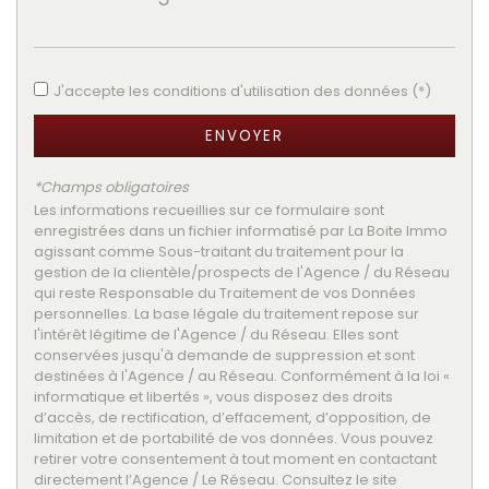
Taxe foncière
28,52 %
Habitants de moins de 25 ans
32,27 %
Habitants de 25 à 55 ans
39,94 %
J'accepte les conditions d'utilisation des données (*)
Habitants de plus de 55 ans
27,79 %
ENVOYER
Nombre d'enfants par famille
0,96
Familles sans enfant
44,17 %
*Champs obligatoires
Les informations recueillies sur ce formulaire sont
Familles avec 1 ou 2 enfants
47,89 %
enregistrées dans un fichier informatisé par La Boite Immo
agissant comme Sous-traitant du traitement pour la
Maisons
84,24 %
gestion de la clientèle/prospects de l'Agence / du Réseau
Appartements
15,76 %
qui reste Responsable du Traitement de vos Données
personnelles. La base légale du traitement repose sur
Familles avec 3 enfants
6,80 %
l'intérêt légitime de l'Agence / du Réseau. Elles sont
conservées jusqu'à demande de suppression et sont
destinées à l'Agence / au Réseau. Conformément à la loi «
informatique et libertés », vous disposez des droits
d’accès, de rectification, d’effacement, d’opposition, de
limitation et de portabilité de vos données. Vous pouvez
retirer votre consentement à tout moment en contactant
directement l’Agence / Le Réseau. Consultez le site