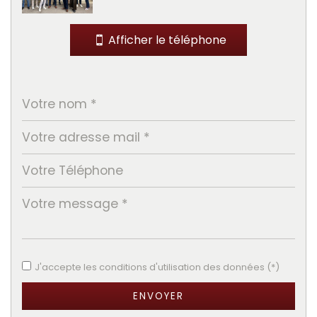
Bibliothèque
Afficher le téléphone
Bureau de poste
Mairie
statistiques
Nombre d'habitants
4 548
Propriétaires (vs. locataires)
72,14 %
Taxe habitation
19,60 %
Taxe foncière
28,52 %
Habitants de moins de 25 ans
32,27 %
Habitants de 25 à 55 ans
39,94 %
J'accepte les conditions d'utilisation des données (*)
Habitants de plus de 55 ans
27,79 %
ENVOYER
Nombre d'enfants par famille
0,96