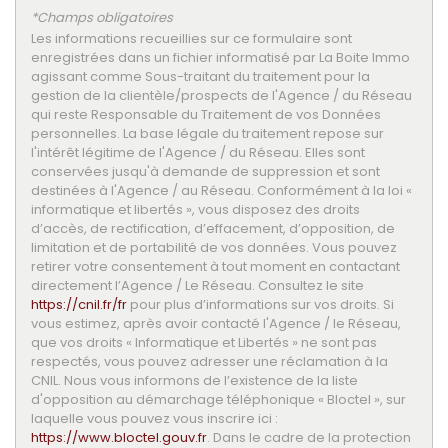
Familles sans enfant
44,17 %
*Champs obligatoires
Les informations recueillies sur ce formulaire sont
Familles avec 1 ou 2 enfants
47,89 %
enregistrées dans un fichier informatisé par La Boite Immo
agissant comme Sous-traitant du traitement pour la
Maisons
84,24 %
gestion de la clientèle/prospects de l'Agence / du Réseau
Appartements
15,76 %
qui reste Responsable du Traitement de vos Données
personnelles. La base légale du traitement repose sur
Familles avec 3 enfants
6,80 %
l'intérêt légitime de l'Agence / du Réseau. Elles sont
conservées jusqu'à demande de suppression et sont
destinées à l'Agence / au Réseau. Conformément à la loi «
informatique et libertés », vous disposez des droits
d’accès, de rectification, d’effacement, d’opposition, de
limitation et de portabilité de vos données. Vous pouvez
retirer votre consentement à tout moment en contactant
directement l’Agence / Le Réseau. Consultez le site
https://cnil.fr/fr
pour plus d’informations sur vos droits. Si
vous estimez, après avoir contacté l'Agence / le Réseau,
que vos droits « Informatique et Libertés » ne sont pas
respectés, vous pouvez adresser une réclamation à la
CNIL. Nous vous informons de l’existence de la liste
d'opposition au démarchage téléphonique « Bloctel », sur
laquelle vous pouvez vous inscrire ici :
https://www.bloctel.gouv.fr
. Dans le cadre de la protection