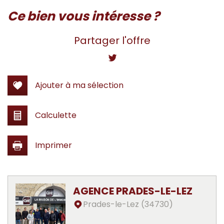
la ville de prades-le-lez (34730)
ce bien vous intéresse ?
+
Partager l'offre
−
Ajouter à ma sélection
Calculette
Imprimer
Leaflet
|
©
Jawg
Maps
|
© OpenStreetMap
AGENCE PRADES-LE-LEZ
École maternelle
Prades-le-Lez (34730)
École primaire