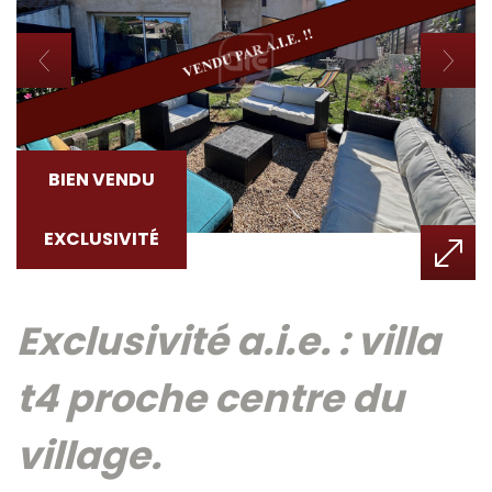
BIEN VENDU
EXCLUSIVITÉ
exclusivité a.i.e. : villa
t4 proche centre du
village.