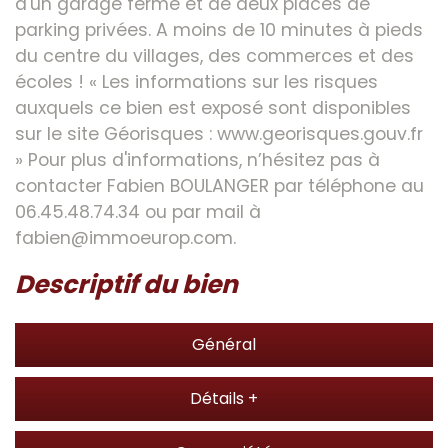
d'un garage fermé et de deux places de
parking privées. A moins de 10 minutes à pieds
du centre du villages, des commerces et des
écoles ! « Les informations sur les risques
auxquels ce bien est exposé sont disponibles
sur le site Géorisques : www.georisques.gouv.fr
» Pour plus d'informations, n’hésitez pas à
contacter Fabien BOULANGER par téléphone au
06.45.48.74.34 ou par mail à
fabien@immoeurop.com.
descriptif du bien
Général
Détails +