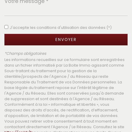
Leaflet
|
©
Jawg
Maps
|
© OpenStreetMap
Collège
J'accepte les conditions d'utilisation des données (*)
École maternelle
École primaire
ENVOYER
Bibliothèque
*Champs obligatoires
Les informations recueillies sur ce formulaire sont enregistrées
Bureau de poste
dans un fichier informatisé par La Boite Immo agissant comme
Sous-traitant du traitement pour la gestion de la
Mairie
clientèle/prospects de l'Agence / du Réseau qui reste
Responsable du Traitement de vos Données personnelles. La
base légale du traitement repose sur l'intérêt légitime de
statistiques
l'Agence / du Réseau. Elles sont conservées jusqu'à demande
de suppression et sont destinées à l'Agence / au Réseau.
Conformément à la loi « informatique et libertés », vous
Nombre d'habitants
8 430
disposez des droits d’accès, de rectification, d’effacement,
d’opposition, de limitation et de portabilité de vos données.
Propriétaires (vs. locataires)
73,79 %
Vous pouvez retirer votre consentement à tout moment en
Taxe habitation
15,64 %
contactant directement l’Agence / Le Réseau. Consultez le site