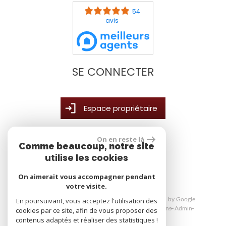
54
avis
SE CONNECTER
Espace propriétaire
On en reste là
Comme beaucoup, notre site
site réalisé par
utilise les cookies
On aimerait vous accompagner pendant
votre visite.
En poursuivant, vous acceptez l'utilisation des
© 2026 | Tous droits réservés | Traduction powered by Google
Plan du site
Mentions légales
Nos honoraires
Liens
Admin
cookies par ce site, afin de vous proposer des
Toutes nos annonces
Politique RGPD
contenus adaptés et réaliser des statistiques !