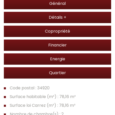
Général
Détails +
Copropriété
Financier
Energie
Quartier
Code postal : 34920
Surface habitable (m²) : 78,16 m²
Surface loi Carrez (m²) : 78,16 m²
Nombre de chambre(s) : 2